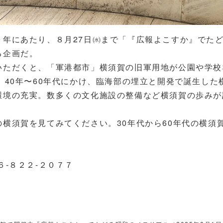
にあたり、８月27日㈬まで「『広報よこすか』でたどる
る企画だ。
いただくと、「軍港都市」横須賀の旧軍用地が公園や学校
、40年〜60年代にかけ、臨海部の埋立と開発で誕生し
環境の充実。数多くの文化施設の整備など横須賀の歩みが
横須賀を見てみてください。30年代から60年代の横須
６-８２２-２０７７