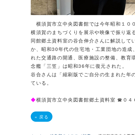
横須賀市立中央図書館では今年昭和１００年
横須賀のまちづくりを展示や映像で振り返
同館郷土資料室の谷合伸介さんに解説して
か、昭和30年代の住宅地・工業団地の造成
れた交通路の開通、医療施設の整備、教育
念艦「三笠」は昭和36年に復元された。
谷合さんは「縮刷版でご自分の生まれた年の
ている。
◆
横須賀市立中央図書館郷土資料室 ☎０４
«
戻る