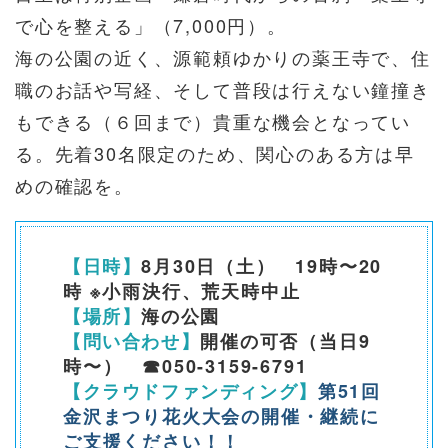
で心を整える」（7,000円）。
海の公園の近く、源範頼ゆかりの薬王寺で、住
職のお話や
写経、そして
普段は行えない鐘撞き
もできる（６回まで）貴重な機会となってい
る。先着30名限定のため、関心のある方は早
めの確認を。
【日時】
8
月30日（土）
19時〜20
時 ※小雨決行、荒天時中止
【場所】
海の公園
【問い合わせ】
開催の可否（当日9
時〜） ☎︎050-3159-6791
【クラウドファンディング】
第51回
金沢まつり花火大会の開催・継続に
ご支援ください！！