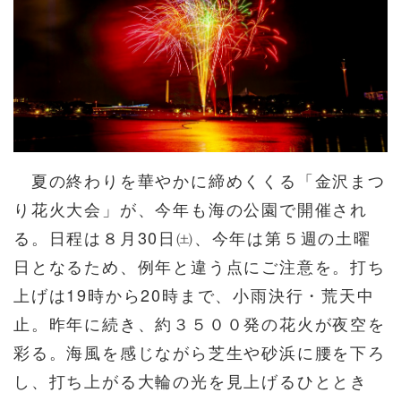
夏の終わりを華やかに締めくくる「金沢まつ
り花火大会」が、今年も海の公園で開催され
る。日程は８月30日㈯、今年は第５週の土曜
日となるため、例年と違う点にご注意を。打ち
上げは19時から20時まで、小雨決行・荒天中
止。昨年に続き、約３５００発の花火が夜空を
彩る。海風を感じながら芝生や砂浜に腰を下ろ
し、打ち上がる大輪の光を見上げるひととき