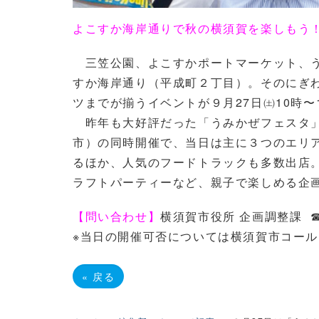
よこすか海岸通りで秋の横須賀を楽しもう
三笠公園、よこすかポートマーケット、う
すか海岸通り（平成町２丁目）。そのにぎ
ツまでが揃うイベントが９月27日㈯10時〜
昨年も大好評だった「うみかぜフェスタ」
市）の同時開催で、当日は主に３つのエリ
るほか、人気のフードトラックも多数出店
ラフトパーティーなど、親子で楽しめる企画
【問い合わせ】
横須賀市役所 企画調整課 ☎04
※当日の開催可否については横須賀市コールセンタ
«
戻る