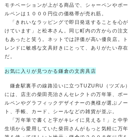
モチベーションが上がる商品で、シャーペンやボー
ルペンは１０００円位の価格帯が売れ筋。
「きれいなラッピングで即日発送することを心が
けています」と松本さん。同じ町内の方からの注文
もあったと笑う。ネットでは評価が高い優良店。ト
レンドに敏感な文具好きにとって、ありがたい存在
だ。
お気に入りが見つかる鎌倉の文房具店
鎌倉駅裏手の線路沿いに立つTUZURU（ツズル）
には、店主の柴田亮治さんセレクトの万年筆、ボー
ルペンやグラフィックデザイナーの奥様が選ぶノー
ト、手帳、カード、シールなどの雑貨が並ぶ。
「万年筆で書くと字がキレイに見える！」と中学
生頃から愛用していた柴田さんがもっと気軽に万年
筆を使ってほしいと地元・鎌倉で２００８年に店を