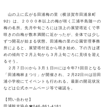
山の上に広がる田浦梅の里（横須賀市田浦泉町
92）は、２０００本以上の梅が咲く三浦半島随一の
梅の名所。先月中旬ごろには頂上の展望塔近くで早
咲きの白梅が数本満開に近かったが、全体では少し
ずつ開花が始まる状態。田浦梅の里の公園管理事務
所によると、展望塔付近から咲き始め、下の方は遅
めの傾向で２月上旬から３月上旬ごろに見頃を迎え
るそう。
２月７日㈯から３月１日㈰には今年71回目となる
「田浦梅林まつり」が開催され、２月22日㈰は旧田
浦小学校にてイベントも行われる。最新の開花状況
などは公式ホームページ等で確認を。
【問い合わせ】
田浦観光協会☎046-861-4181