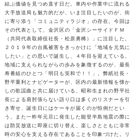
結ぶ価値を見つめ直す日だ。車内や作業中に流れる
大手放送局も魅力的だが、いま注目したいのが、街
に寄り添う「コミュニティラジオ」の存在。今回は
その代表として、金沢区の「金沢シーサイドＦＭ
（共同代表取締役社長・松原勇稀）」に注目した。
２０１９年の台風被害をきっかけに「地域を元気に
したい」との思いで誕生し、４年目を迎えている。
地域に支えられながらの歩みを象徴するのが、最長
寿番組のひとつ「明日も笑和で！！」。弊紙社長・
野平重利とナビゲーターが、区内の最新情報を懐か
しの歌謡曲と共に届けている。昭和生まれの野平社
長による肩肘張らない語り口は多くのリスナーを引
き寄せ、誕生日にはケーキが届くのが恒例だとい
う。また一昨年元旦に発生した能登半島地震の際に
は防災放送に即座に切り替え、楽しさとともに非常
時の安心を支える存在であることを印象づけた。リ