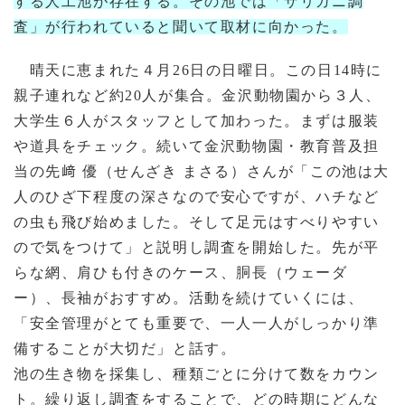
する人工池が存在する。その池では「ザリガニ調
査」が行われていると聞いて取材に向かった。
晴天に恵まれた４月26日の日曜日。この日14時に
親子連れなど約20人が集合。金沢動物園から３人、
大学生６人がスタッフとして加わった。まずは服装
や道具をチェック。続いて金沢動物園・教育普及担
当の先﨑 優（せんざき まさる）さんが「この池は大
人のひざ下程度の深さなので安心ですが、ハチなど
の虫も飛び始めました。そして足元はすべりやすい
ので気をつけて」と説明し調査を開始した。先が平
らな網、肩ひも付きのケース、胴長（ウェーダ
ー）、長袖がおすすめ。活動を続けていくには、
「安全管理がとても重要で、一人一人がしっかり準
備することが大切だ」と話す。
池の生き物を採集し、種類ごとに分けて数をカウン
ト。繰り返し調査をすることで、どの時期にどんな