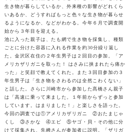
生き物が暮らしているか、外来種の影響がどれくら
いあるか、どうすればもっと色々な生き物が暮らせ
るようになるか、などがわかる。今年６月で調査開
始から３年目を迎える。
池に入った親子は、たも網で生き物を採集し、種類
ごとに分けた容器に入れる作業を約30分繰り返し
た。金沢区在住の２年生男子は２回目の参加。「ア
メリカザリガニを取った！ はさみに挟まれたら痛か
った」と笑顔で教えてくれた。また３回目参加の３
年生男子は「生き物をさわるのは全然こわくない」
と話した。さらに川崎市から参加した髙橋さん親子
は「高速に乗って来ました。１年前からずっと参加
しています。はまりました！」と楽しさを語った。
今回の調査では①アメリカザリガニ ②おたまじゃ
くし ③さかな ④エビ ⑤ヤゴ・貝・その他に分
けて採集され、先﨑さんが参加者に説明。「ザリガ